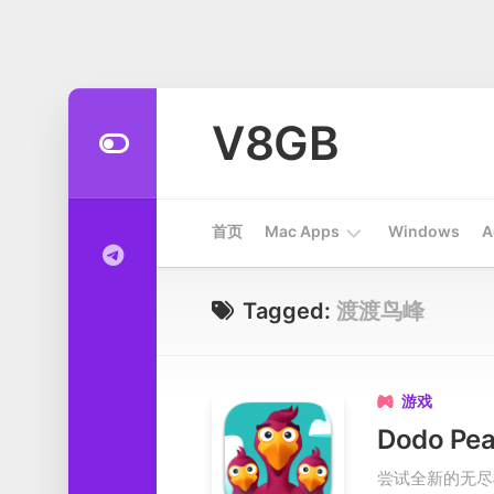
Skip
to
V8GB
content
首页
Mac Apps
Windows
A
Apps
Tagged:
渡渡鸟峰
开
发
工
游戏

具
Dodo P
系
尝试全新的无尽
统