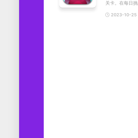
关卡。在每日挑战
工
具
2023-10-25
图
形
设
计
媒
体
软
件
娱
乐