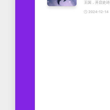
王国，开启史诗般
工
具
2024-12-14
图
形
设
计
媒
体
软
件
娱
乐