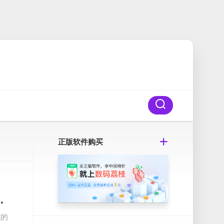
正版软件购买
50885 Mac空洞骑士破解版
雄的