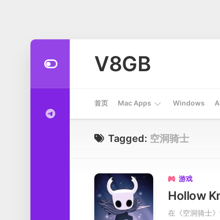
Skip
to
V8GB
content
首页
Mac Apps
Windows
A
Apps
Tagged:
空洞骑士
开
发
工
游戏

具
系
在《空洞骑士》
统