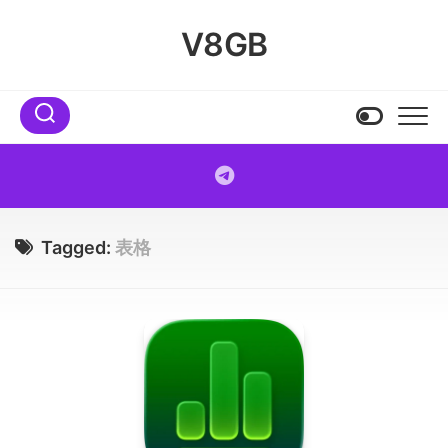
Skip
to
V8GB
content
Tagged:
表格