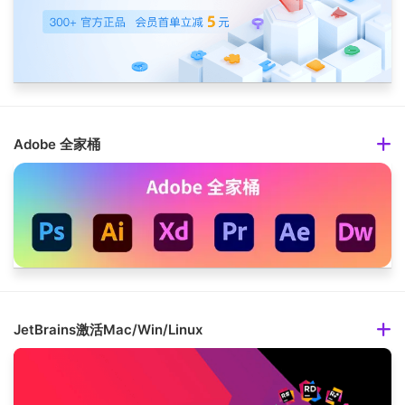
Adobe 全家桶
JetBrains激活Mac/Win/Linux