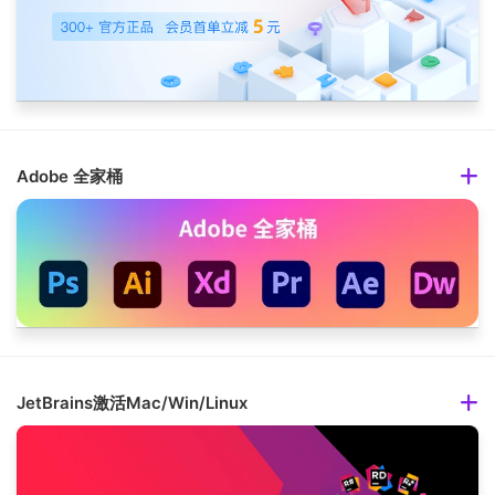
Adobe 全家桶
JetBrains激活Mac/Win/Linux