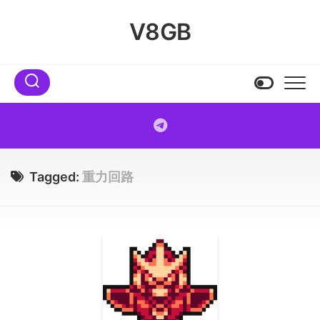
Skip
to
V8GB
content
Tagged:
重力回路