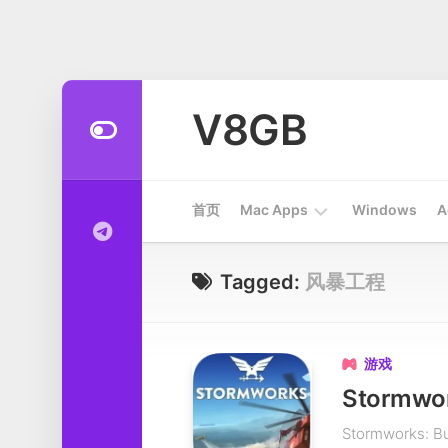
Skip
to
V8GB
content
首页
Mac Apps
Windows
A
Apps
Tagged:
风暴工程
开
发
工
游戏

具
系
Stormworks
统