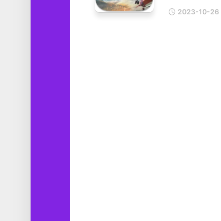
工
2023-10-26
具
图
形
设
计
媒
体
软
件
娱
乐