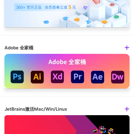
Adobe 全家桶
JetBrains激活Mac/Win/Linux