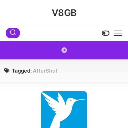
Skip
to
V8GB
content
Tagged:
AfterShot