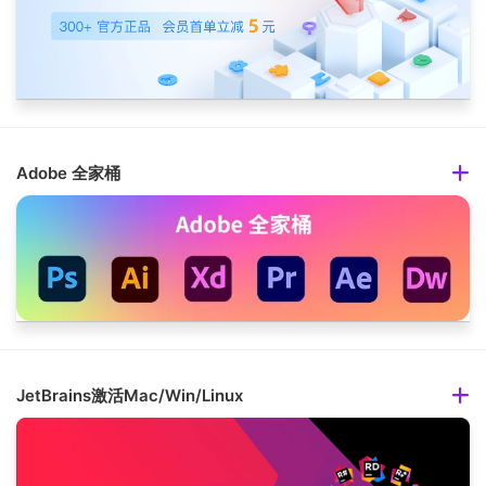
Adobe 全家桶
JetBrains激活Mac/Win/Linux