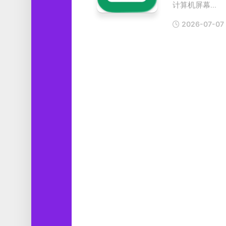
计算机屏幕...
工
具
2026-07-07
图
形
设
计
媒
体
软
件
娱
乐