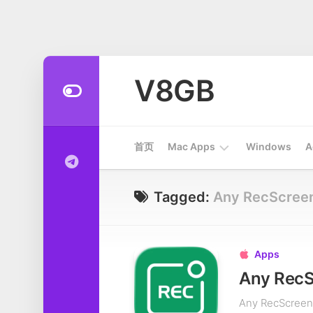
Skip
to
V8GB
content
首页
Mac Apps
Windows
A
Apps
Tagged:
Any RecScree
开
发
工
Apps

具
Any Rec
系
Any RecS
统