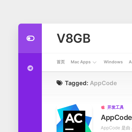
Skip
to
V8GB
content
首页
Mac Apps
Windows
A
Apps
Tagged:
AppCode
开
发
工
开发工具

具
AppCod
系
AppCode 是由 
统