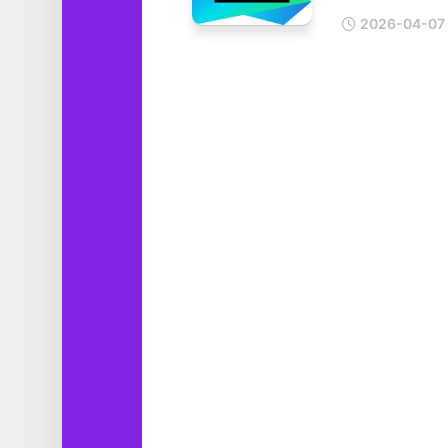
工
2026-04-07
具
图
形
设
计
媒
体
软
件
娱
乐