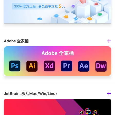
Adobe 全家桶
JetBrains激活Mac/Win/Linux