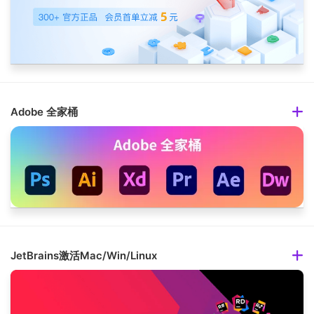
Adobe 全家桶
JetBrains激活Mac/Win/Linux