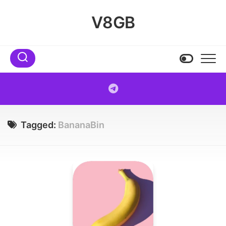
Skip
to
V8GB
content
Tagged:
BananaBin