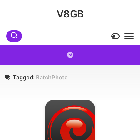
Skip
to
V8GB
content
Tagged:
BatchPhoto