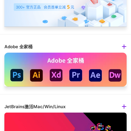
Adobe 全家桶
JetBrains激活Mac/Win/Linux