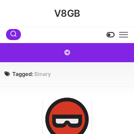
Skip
to
V8GB
content
Tagged:
Binary