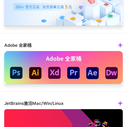
Adobe 全家桶
JetBrains激活Mac/Win/Linux