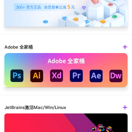
Adobe 全家桶
JetBrains激活Mac/Win/Linux