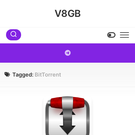
Skip
to
V8GB
content
Tagged:
BitTorrent