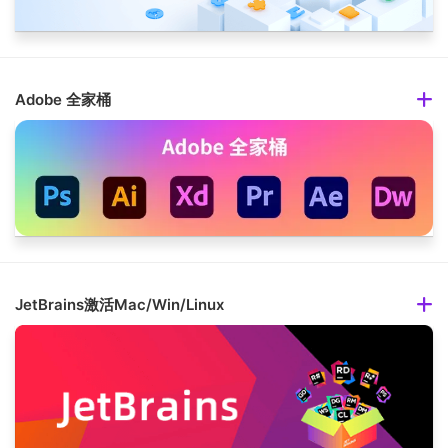
Adobe 全家桶
JetBrains激活Mac/Win/Linux