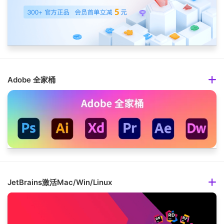
Adobe 全家桶
JetBrains激活Mac/Win/Linux