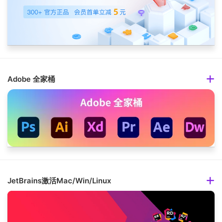
Adobe 全家桶
JetBrains激活Mac/Win/Linux