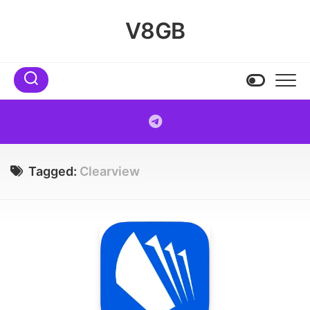
Skip
to
V8GB
content
Tagged:
Clearview