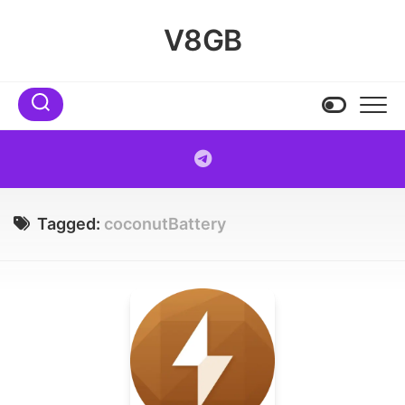
Skip
to
V8GB
content
Tagged:
coconutBattery