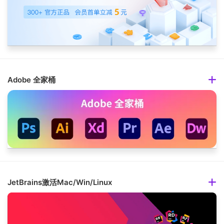
Adobe 全家桶
JetBrains激活Mac/Win/Linux