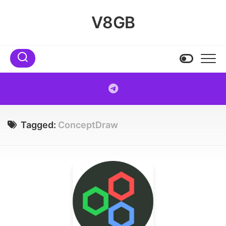
Skip
to
V8GB
content
Tagged:
ConceptDraw