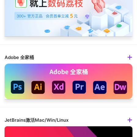
Adobe 全家桶
JetBrains激活Mac/Win/Linux