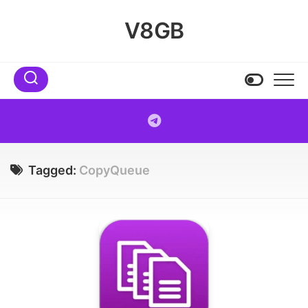
Skip
to
V8GB
content
Tagged:
CopyQueue