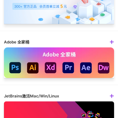
Adobe 全家桶
JetBrains激活Mac/Win/Linux