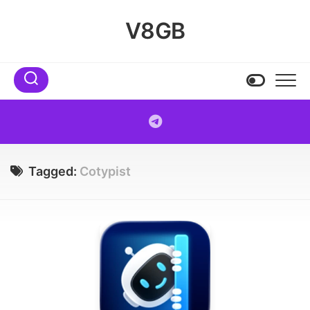
Skip
to
V8GB
content
Tagged:
Cotypist