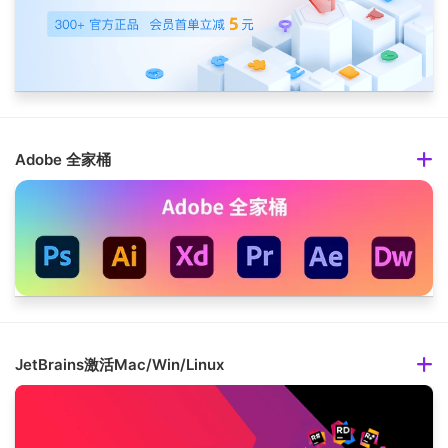
Adobe 全家桶
JetBrains激活Mac/Win/Linux