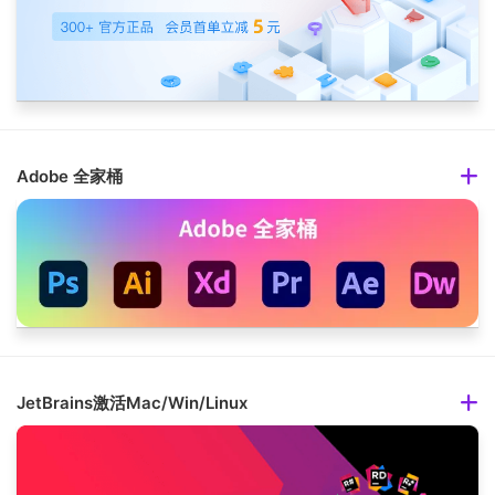
Adobe 全家桶
JetBrains激活Mac/Win/Linux