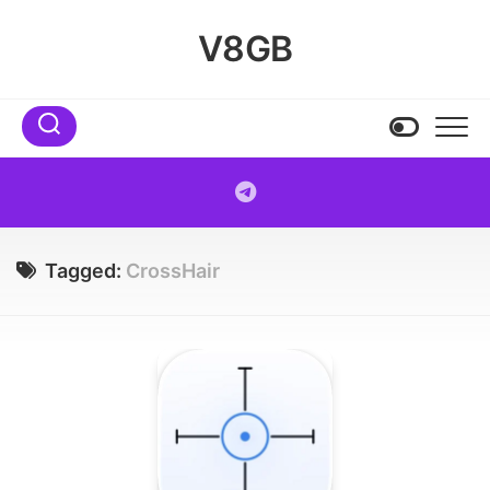
Skip
to
V8GB
content
Tagged:
CrossHair