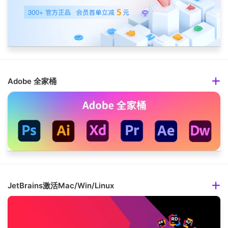
Adobe 全家桶
JetBrains激活Mac/Win/Linux