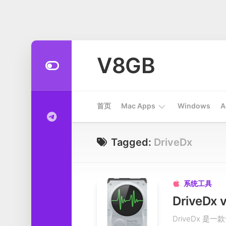
Skip
to
V8GB
content
首页
Mac Apps
Windows
A
Apps
Tagged:
DriveDx
开
发
工
系统工具

具
DriveD
系
DriveDx 
统