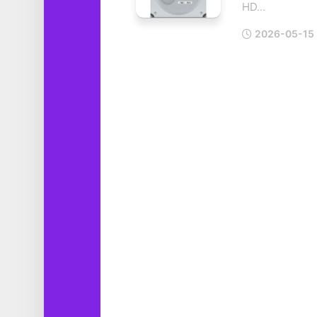
HD...
工
具
2026-05-15
图
形
设
计
媒
体
软
件
娱
乐