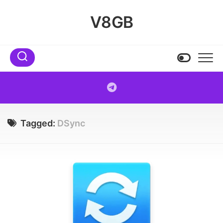
Skip
to
V8GB
content
Tagged:
DSync