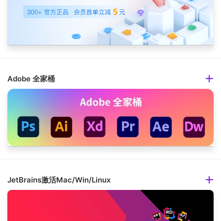
Adobe 全家桶
JetBrains激活Mac/Win/Linux