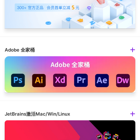
Adobe 全家桶
JetBrains激活Mac/Win/Linux