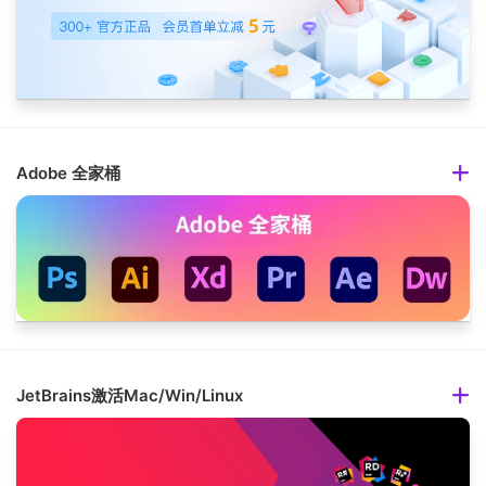
Adobe 全家桶
JetBrains激活Mac/Win/Linux