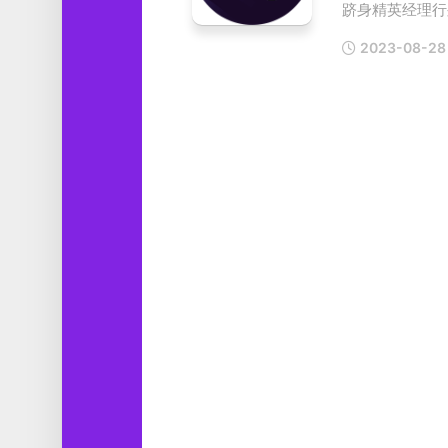
跻身精英经理行列。
工
具
2023-08-28
图
形
设
计
媒
体
软
件
娱
乐