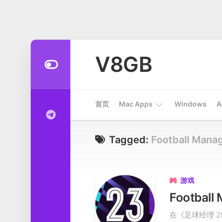
Skip
to
V8GB
content
首页
Mac Apps
Windows
A
Apps
Tagged:
Football Mana
开
发
工
游戏

具
系
在《足球经理 
统