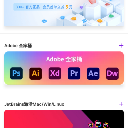
Adobe 全家桶
JetBrains激活Mac/Win/Linux