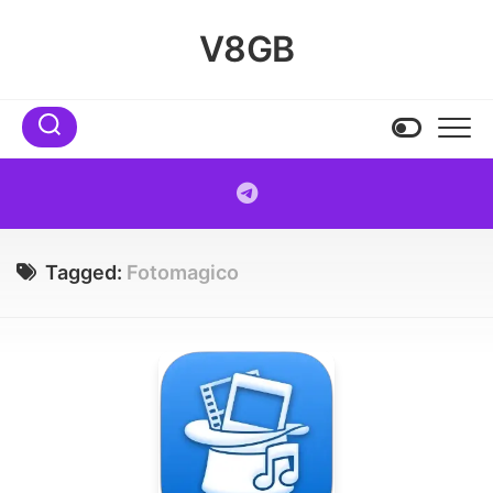
Skip
to
V8GB
content
Tagged:
Fotomagico