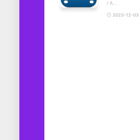
/ A...
工
具
2023-12-03
图
形
设
计
媒
体
软
件
娱
乐