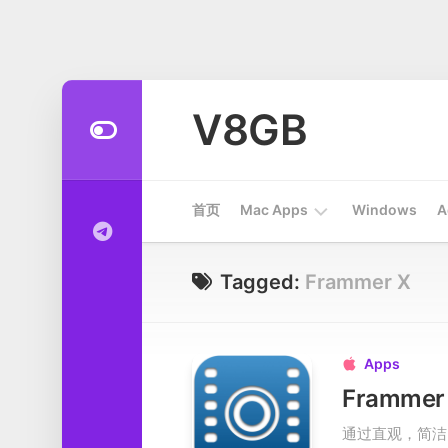
Skip
to
V8GB
content
首页
Mac Apps
Windows
A
Apps
Tagged:
Frammer X
开
发
工
Apps

具
Framme
系
通过直观，简洁的
统