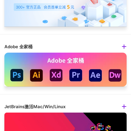
Adobe 全家桶
JetBrains激活Mac/Win/Linux