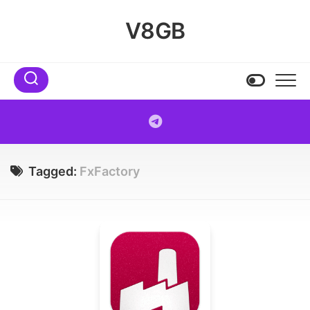
Skip
to
V8GB
content
Tagged:
FxFactory