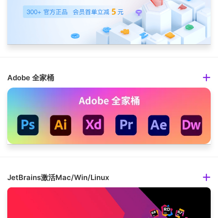
Adobe 全家桶
JetBrains激活Mac/Win/Linux