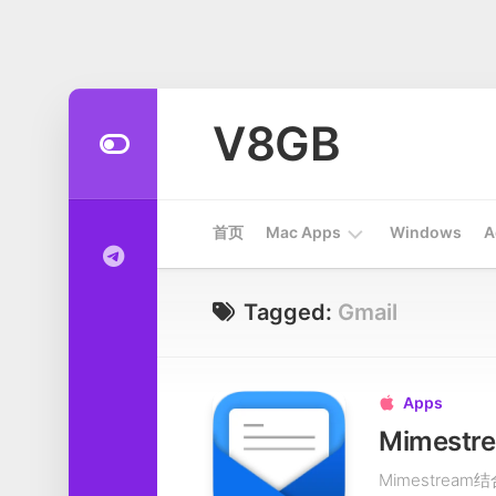
Skip
to
V8GB
content
首页
Mac Apps
Windows
A
Apps
Tagged:
Gmail
开
发
工
Apps

具
Mimestr
系
Mimestre
统