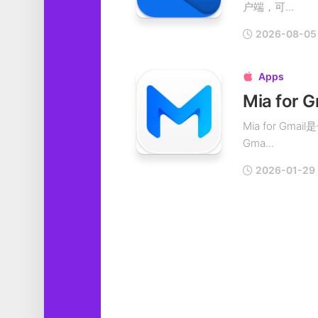
户端，可...
工
具
2026-08-05
图
形
Apps

设
计
Mia for
媒
Mia for G
体
Gma...
软
件
2026-01-29
娱
乐