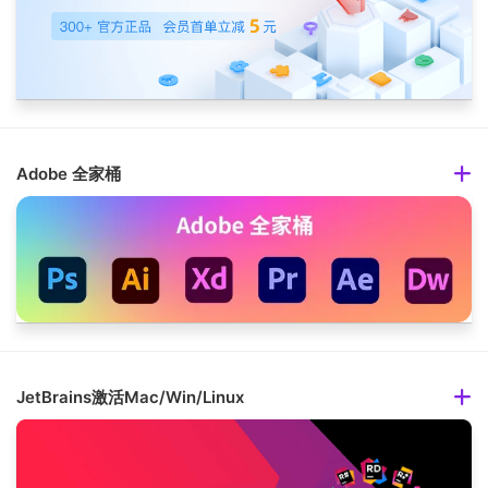
Adobe 全家桶
JetBrains激活Mac/Win/Linux