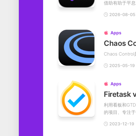
借助有助于平息混
工
具
2026-08-05
图
形
Apps

设
计
媒
Chaos Cont
体
软
2025-05-19
件
娱
Apps

乐
Firetas
利用看板和GT
的项目、专注于你
2023-12-19