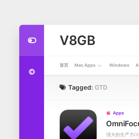
Skip
to
V8GB
content
首页
Mac Apps
Windows
A
Apps
Tagged:
GTD
开
发
工
Apps

具
系
强大的生产力O
统