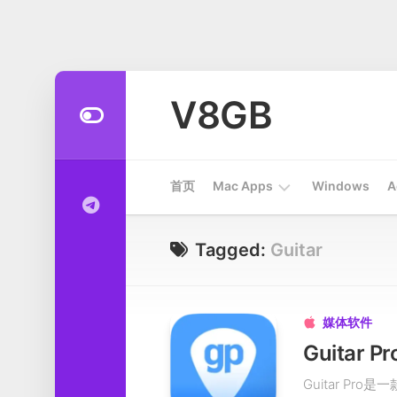
Skip
to
V8GB
content
首页
Mac Apps
Windows
A
Apps
Tagged:
Guitar
开
发
工
媒体软件

具
系
Guitar P
统