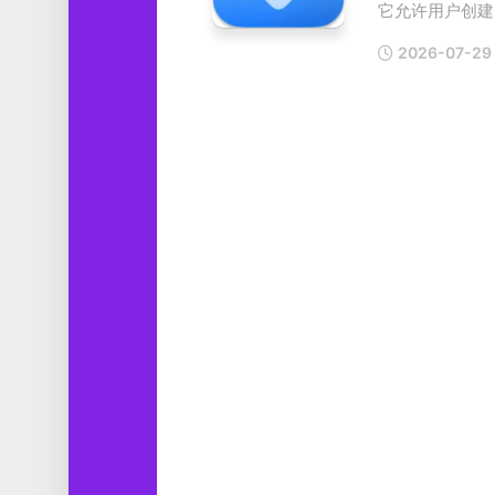
它允许用户创建..
工
具
2026-07-29
图
形
设
计
媒
体
软
件
娱
乐