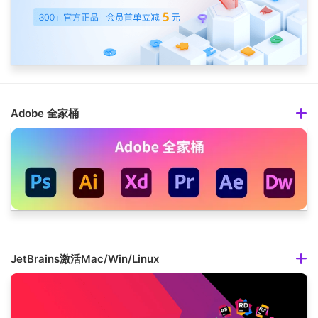
Adobe 全家桶
JetBrains激活Mac/Win/Linux