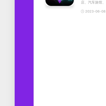
店、汽车旅馆、..
工
具
2023-06-08
图
形
设
计
媒
体
软
件
娱
乐