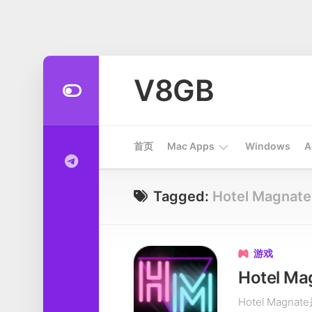
Skip
to
V8GB
content
首页
Mac Apps
Windows
A
Apps
Tagged:
Hotel Magnate
开
发
工
游戏

具
Hotel M
系
Hotel Ma
统