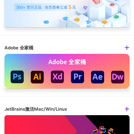
Adobe 全家桶
JetBrains激活Mac/Win/Linux