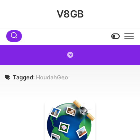
Skip
to
V8GB
content
Tagged:
HoudahGeo