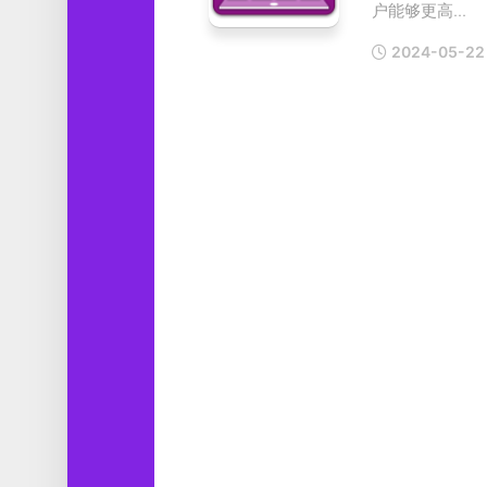
户能够更高...
工
具
2024-05-22
图
形
设
计
媒
体
软
件
娱
乐