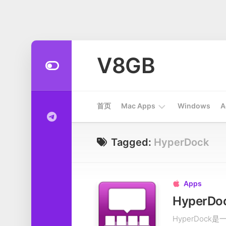
Skip
to
V8GB
content
首页
Mac Apps
Windows
A
Apps
Tagged:
HyperDock
开
发
工
Apps

具
HyperDo
系
HyperDoc
统