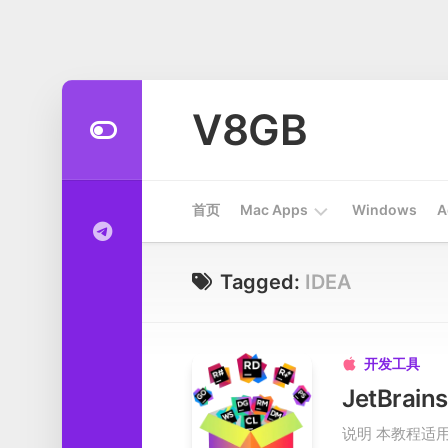
Skip
to
V8GB
content
首页
Mac Apps
Windows
A
Apps
Tagged:
IDEA
开
发
工
开发工具

具
系
说明 本教程适用于J
统