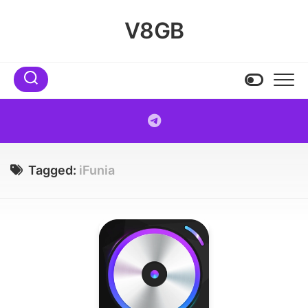
Skip
to
V8GB
content
Tagged:
iFunia