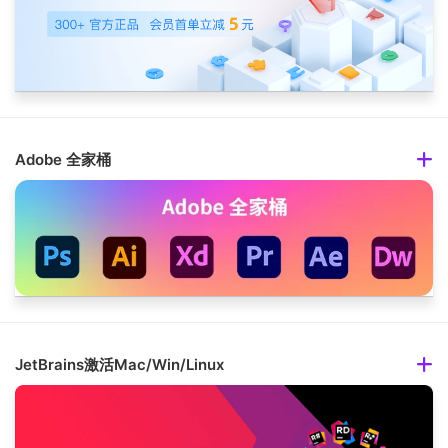
Adobe 全家桶
JetBrains激活Mac/Win/Linux