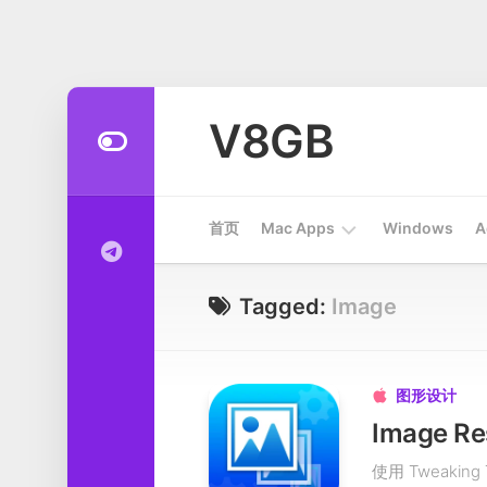
Skip
to
V8GB
content
首页
Mac Apps
Windows
A
Apps
Tagged:
Image
开
发
工
图形设计

具
系
使用 Tweaki
统