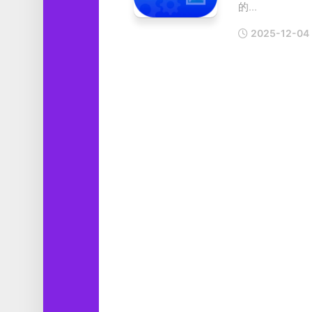
的...
工
具
2025-12-04
图
形
设
计
媒
体
软
件
娱
乐