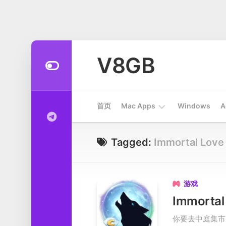
Skip
to
V8GB
content
首页
Mac Apps
Windows
A
Apps
Tagged:
Immortal Love
开
发
工
游戏

具
系
你要去中庭集市
统