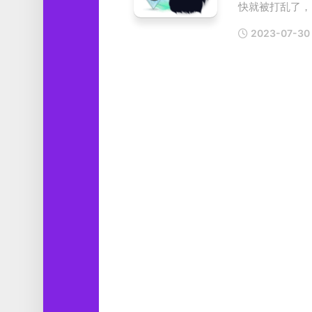
快就被打乱了，因
工
具
2023-07-30
图
形
设
计
媒
体
软
件
娱
乐