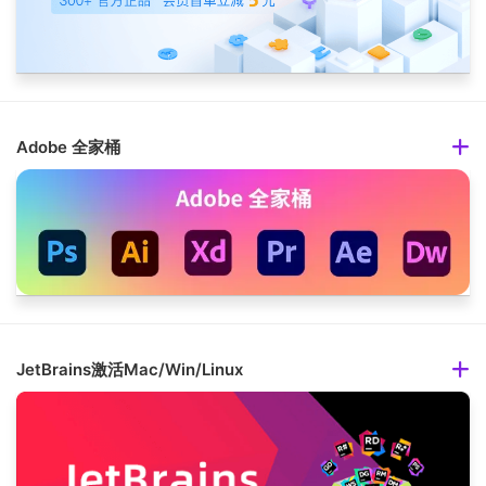
Adobe 全家桶
JetBrains激活Mac/Win/Linux