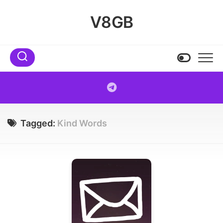
Skip
to
V8GB
content
Tagged:
Kind Words