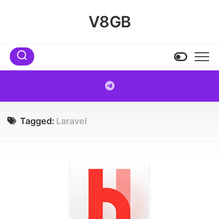
Skip
to
V8GB
content
Tagged:
Laravel