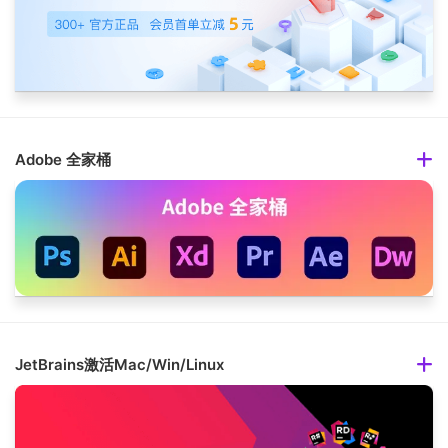
Adobe 全家桶
JetBrains激活Mac/Win/Linux