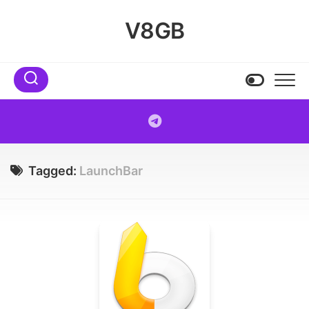
Skip
to
V8GB
content
Tagged:
LaunchBar