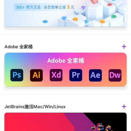
Adobe 全家桶
JetBrains激活Mac/Win/Linux