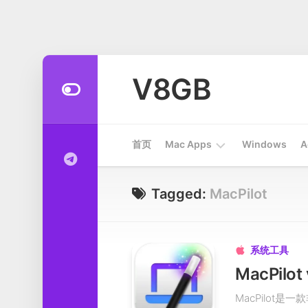
Skip
to
V8GB
content
首页
Mac Apps
Windows
A
Apps
Tagged:
MacPilot
开
发
工
系统工具

具
MacPil
系
MacPilot是一
统