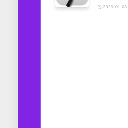
工
2026-01-08
具
图
形
设
计
媒
体
软
件
娱
乐