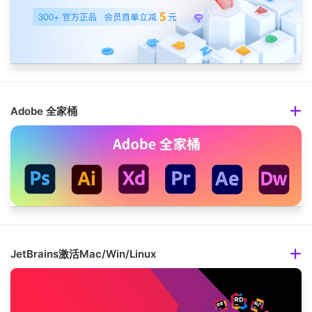
Adobe 全家桶
JetBrains激活Mac/Win/Linux