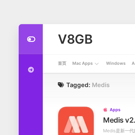
Skip
to
V8GB
content
首页
Mac Apps
Windows
A
Apps
Tagged:
Medis
开
发
工
Apps

具
Medis v
系
Medis是新一
统