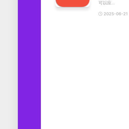
可以应...
工
具
2025-06-21
图
形
设
计
媒
体
软
件
娱
乐